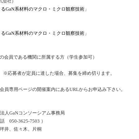
）
n株式会社
よる
GaN
系材料のマクロ・ミクロ観察技術
」
よる
GaN
系材料のマクロ・ミクロ観察技術
」
の会員である機関に所属する方（学生参加可）
締切 ※応募者が定員に達した場合、募集を締め切ります。
会員専用ページの開催案内にあるURLからお申込み下さい。
人GaNコンソーシアム事務局
 050-3625-7503 ）
々木、片桐