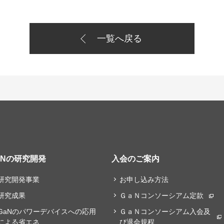
一覧へ戻る
aNの研究開発
入会のご案内
研究開発事業
お申し込み方法
研究成果
ＧａＮコンソーシアム定款
GaNのパワーデバイスへの応用
ＧａＮコンソーシアム入会及
による省エネ
び退会規程