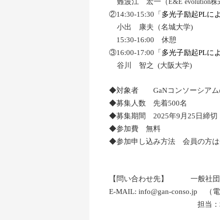
難波江 宏一（
E&E evolutio
②14:30-15:30「
多光子励起
PL
に
小出 康夫（名城大学)
15:30-16:00 休憩
③16:00-17:00「
多光子励起
PL
に
谷川 智之 (大阪大学)
◆対象者 GaNコンソーシアム
◆募集人数 先着500名
◆募集期間 2025年9月25日
◆参加費 無料
◆参加申し込み方法 会員の方は
【問い合わせ先】 一般社団法
E-MAIL: info@gan-conso.jp
（電話
担当：坪井、佐