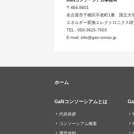
GaNコンソーシアム事務局
〒464-8601
名古屋市千種区不老町1番 国立大
エネルギー変換エレクトロニクス研究館
TEL : 050-3625-7503
E-mail: info@gan-conso.jp
ホーム
GaNコンソーシアムとは
G
代表挨拶
コンソーシアム概要
運営体制