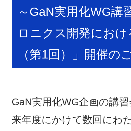
～GaN実用化WG講
ロニクス開発におけ
（第1回）」開催の
GaN実用化WG企画の講
来年度にかけて数回にわ