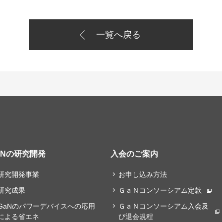
一覧へ戻る
aNの研究開発
入会のご案内
研究開発事業
お申し込み方法
研究成果
ＧａＮコンソーシアム定款
GaNのパワーデバイスへの応用
ＧａＮコンソーシアム入会及
による省エネ
び退会規程