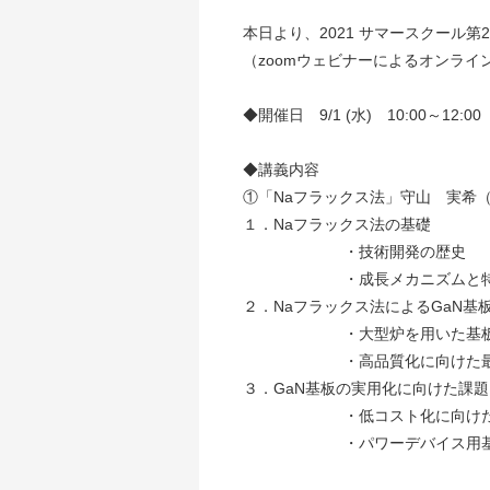
本日より、2021 サマースクール
（zoomウェビナーによるオンライ
◆開催日 9/1 (水) 10:00～1
◆講義
①
「Naフラックス法」守山 実希
１．Naフラックス法の基礎
・技術開発の歴史
・成長メカニズムと特
２．Naフラックス法によるGaN基
・大型炉を用いた基板開
・高品質化に向けた最近
３．GaN基板の実用化に向けた課
・低コスト化に向けた取り
・パワーデバイス用基板と