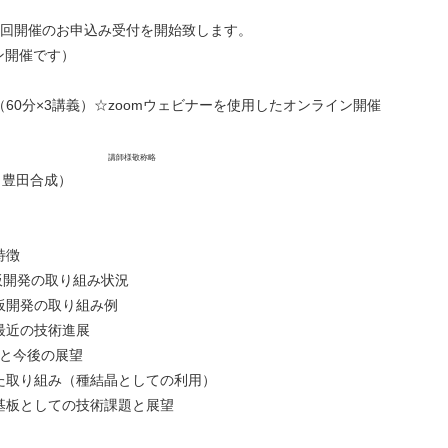
第2回開催のお申込み受付を開始致します。
ン開催です）
2:00（60分×3講義）☆zoomウェビナーを使用したオンライン開催
内容
講師様敬称略
（豊田合成）
徴
板開発の取り組み状況
発の取り組み例
の技術進展
題と今後の展望
組み（種結晶としての利用）
しての技術課題と展望