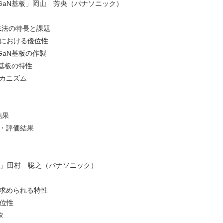
GaN基板」岡山 芳央（パナソニック）
法の特長と課題
における優位性
抵抗・低転位GaN基板の作製
基板の特性
カニズム
結果
評価結果
ス」田村 聡之（パナソニック）
められる特性
位性
GaNトランジスタ