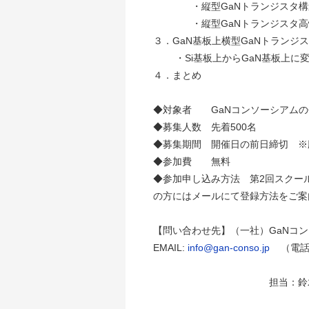
・縦型GaNトランジスタ構造
・縦型GaNトランジスタ高性
３．GaN基板上横型GaNトランジ
・Si基板上からGaN基板上に変
４．まとめ
◆対象者 GaNコンソーシアムの
◆募集人数 先着500名
◆募集期間 開催日の前日締切 ※
◆参加費 無料
◆参加申し込み方法 第2回スクー
の方にはメールにて登録方法をご案
【問い合わせ先】（一社）GaNコ
EMAIL:
info@gan-conso.jp
（電話 0
担当：鈴木、水