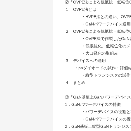
②「OVPE法による低抵抗・低転位
１．OVPE法とは
・HVPE法との違い、OVPE
・GaNパワーデバイス適用
２．OVPE法による低
・OVPE法で作製したGaN
・低抵抗化、低転位化のメ
・大口径化の取組み
３．デバイスへの適用
・pnダイオードの試作・評価
・縦型トランジスタの試作・
４．まとめ
③「GaN基板上GaNパワーデバイ
1．GaNパワーデバイスの特徴
・パワーデバイスの役割と求
・GaNパワーデバイスの優
2．GaN基板上縦型