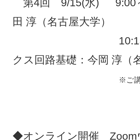
第4回 9/15(水) 9:0
田 淳（名古屋大学）
10:15～11:
クス回路基礎：今岡 淳（
※ご
◆オンライン開催 Zoo