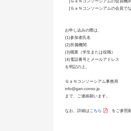
[ＧａＮコンソーシアムの会員機関
[ＧａＮコンソーシアムの会員でな
お申し込みの際は、
(1)参加者氏名
(2)所属機関
(3)職業（学生または役職）
(4)電話番号とメールアドレス
を明記の上、
ＧａＮコンソーシアム事務局
info@gan-conso.jp
まで、ご連絡願います。
なお、詳細は
こちら
をご参照願